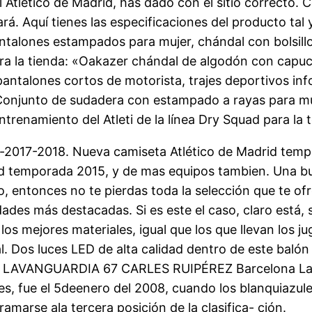
 Atletico de Madrid, has dado con el sitio correcto. 
ará. Aquí tienes las especificaciones del producto ta
alones estampados para mujer, chándal con bolsillos
tra la tienda: «Oakazer chándal de algodón con capu
ntalones cortos de motorista, trajes deportivos info
Conjunto de sudadera con estampado a rayas para muj
ntrenamiento del Atleti de la línea Dry Squad para la 
2017-2018. Nueva camiseta Atlético de Madrid tempo
rid temporada 2015, y de mas equipos tambien. Una b
, entonces no te pierdas toda la selección que te o
ades más destacadas. Si es este el caso, claro está
os mejores materiales, igual que los que llevan los j
. Dos luces LED de alta calidad dentro de este balón
LAVANGUARDIA 67 CARLES RUIPÉREZ Barcelona La úl
 ves, fue el 5deenero del 2008, cuando los blanquiazule
ramarse ala tercera posición de la clasifica- ción.