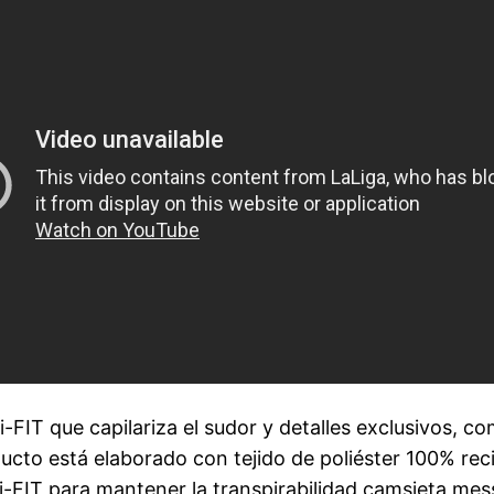
-FIT que capilariza el sudor y detalles exclusivos, c
oducto está elaborado con tejido de poliéster 100% re
ri-FIT para mantener la transpirabilidad camsieta me