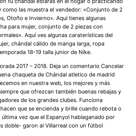
Con tu chándal estarás en el hogar o practicando
l y como las muestra el vendedor: «Conjunto de 2
, Otoño e Invierno». Aquí tienes algunas
cha para mujer, conjunto de 2 piezas con
rmales». Aquí ves algunas caraterísticas del
er, chándal cálido de manga larga, ropa
temporada 18-19 talla junior de Nike.
rada 2017 – 2018. Deja un comentario Cancelar
uena chaqueta de Chándal atletico de madrid
frecemos en nuestra web, los mejores y más
, siempre que ofrezcan también buenas rebajas y
ugadores de los grandes clubes. Funciona
 hacen que se encienda y brille cuando rebota o
tima vez que el Espanyol habíaganado por
s doble- garon al Villarreal con un fútbol