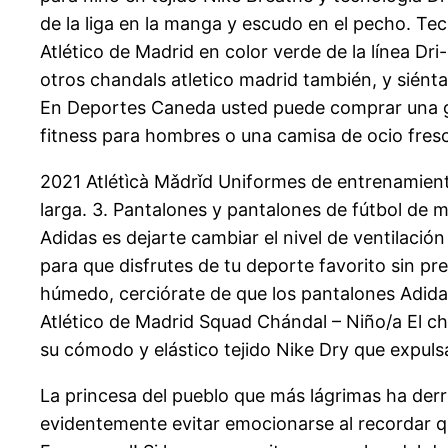
de la liga en la manga y escudo en el pecho. Tec
Atlético de Madrid en color verde de la línea D
otros chandals atletico madrid también, y siéntas
En Deportes Caneda usted puede comprar una gr
fitness para hombres o una camisa de ocio fres
2021 Atlétìcà Mǎdrǐd Uniformes de entrenamient
larga. 3. Pantalones y pantalones de fútbol de m
Adidas es dejarte cambiar el nivel de ventilaci
para que disfrutes de tu deporte favorito sin pr
húmedo, cerciórate de que los pantalones Adidas 
Atlético de Madrid Squad Chándal – Niño/a El ch
su cómodo y elástico tejido Nike Dry que expulsa 
La princesa del pueblo que más lágrimas ha derr
evidentemente evitar emocionarse al recordar qu