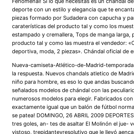
Fenomenal! Si lo que necesitas es un chandal del
deporte con un estilo y elegancia que te encant
piezas formado por Sudadera con capucha y pant
caraterísticas del producto tal y como los mues
estampado y cremallera, Tops de manga larga, pa
producto tal y como las muestra el vendedor: «
deportiva, moda, 2 piezas». Chándal oficial de e
Nueva-camiseta-Atlético-de-Madrid-temporada-
la respuesta. Nuevos chandals atletico de Mad
niño para hombre, es eso lo que andas buscando
señalados modelos de chándal con las peculiarid
numerosos modelos para elegir. Fabricados con l
exactamente igual que un balón de fútbol normal
se patea! DOMINGO, 26 ABRIL 2009 DEPORTES 
tres goles, an- tes de asaltar El Molinón el jue-
vistoso, trepidanteyresolutivo que le llevó aenca