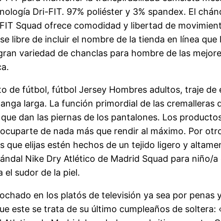
nología Dri-FIT. 97% poliéster y 3% spandex. El chánda
ri-FIT Squad ofrece comodidad y libertad de movimie
e libre de incluir el nombre de la tienda en línea que
an variedad de chanclas para hombre de las mejore
ca.
o de fútbol, fútbol Jersey Hombres adultos, traje de
anga larga. La función primordial de las cremalleras d
ón que dan las piernas de los pantalones. Los product
eocuparte de nada más que rendir al máximo. Por otro 
que elijas estén hechos de un tejido ligero y altame
ándal Nike Dry Atlético de Madrid Squad para niño/a c
el sudor de la piel.
ochado en los platós de televisión ya sea por penas y
e este se trata de su último cumpleaños de soltera: «