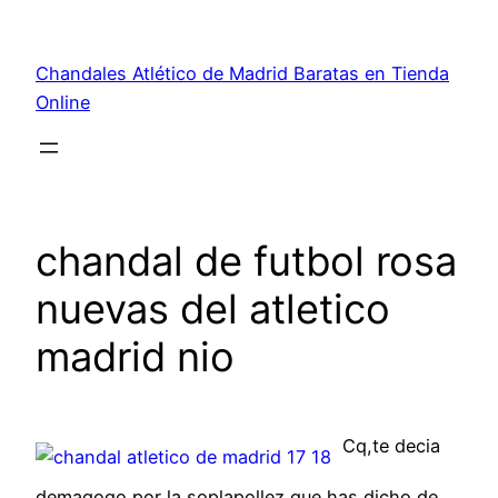
Saltar
al
Chandales Atlético de Madrid Baratas en Tienda
contenido
Online
chandal de futbol rosa
nuevas del atletico
madrid nio
Cq,te decia
demagogo,por la soplapollez que has dicho de