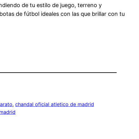
diendo de tu estilo de juego, terreno y
tas de fútbol ideales con las que brillar con tu
barato
, 
chandal oficial atletico de madrid
 madrid