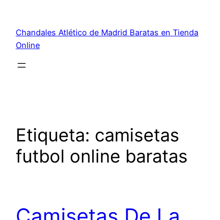
Saltar
al
Chandales Atlético de Madrid Baratas en Tienda
contenido
Online
Etiqueta:
camisetas
futbol online baratas
Camisetas De La